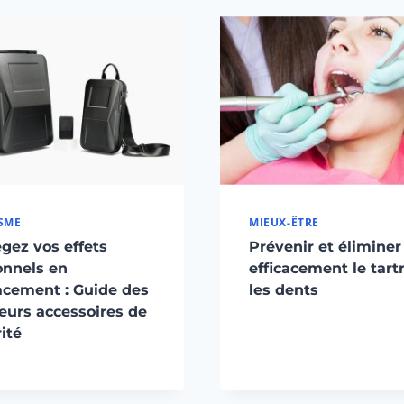
SME
MIEUX-ÊTRE
gez vos effets
Prévenir et éliminer
onnels en
efficacement le tart
acement : Guide des
les dents
eurs accessoires de
ité