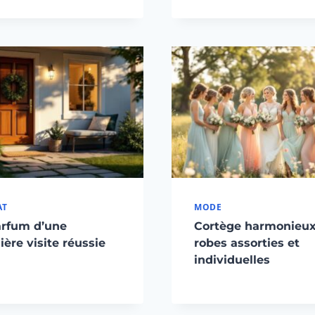
AT
MODE
arfum d’une
Cortège harmonieux
ère visite réussie
robes assorties et
individuelles