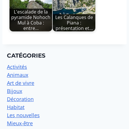
L'escalade de la
pyramide Nohoch
Les Calanques de
Mul à Coba :
Piana :
entre…
présentation et…
CATÉGORIES
Activités
Animaux
Art de vivre
Bijoux
Décoration
Habitat
Les nouvelles
Mieux-être