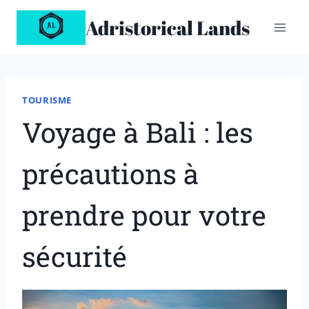
Aller
Adristorical Lands
au
contenu
TOURISME
Voyage à Bali : les
précautions à
prendre pour votre
sécurité