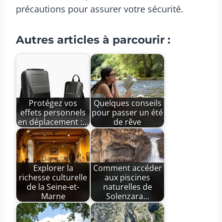
précautions pour assurer votre sécurité.
Autres articles à parcourir :
Protégez vos
Quelques conseils
effets personnels
pour passer un été
en déplacement :…
de rêve
Explorer la
Comment accéder
richesse culturelle
aux piscines
de la Seine-et-
naturelles de
Marne
Solenzara…