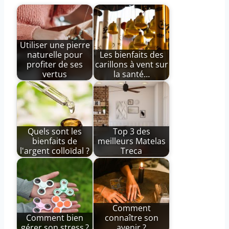
Utiliser une pierre
naturelle pour
Les bienfaits des
profiter de ses
carillons à vent sur
vertus
la santé…
Quels sont les
Top 3 des
bienfaits de
meilleurs Matelas
l'argent colloïdal ?
Treca
Comment
Comment bien
connaître son
gérer son stress ?
avenir ?