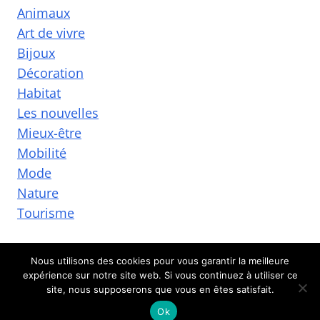
Animaux
Art de vivre
Bijoux
Décoration
Habitat
Les nouvelles
Mieux-être
Mobilité
Mode
Nature
Tourisme
Nous utilisons des cookies pour vous garantir la meilleure
expérience sur notre site web. Si vous continuez à utiliser ce
© 2026 Adristorical Lands
site, nous supposerons que vous en êtes satisfait.
Ok