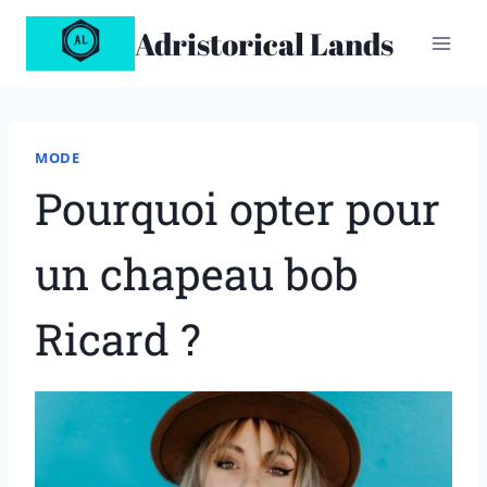
Aller
Adristorical Lands
au
contenu
MODE
Pourquoi opter pour
un chapeau bob
Ricard ?