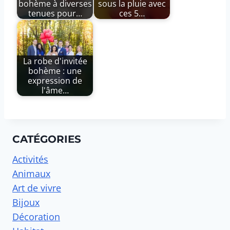
bohème à diverses
sous la pluie avec
tenues pour…
ces 5…
La robe d'invitée
bohème : une
expression de
l'âme…
CATÉGORIES
Activités
Animaux
Art de vivre
Bijoux
Décoration