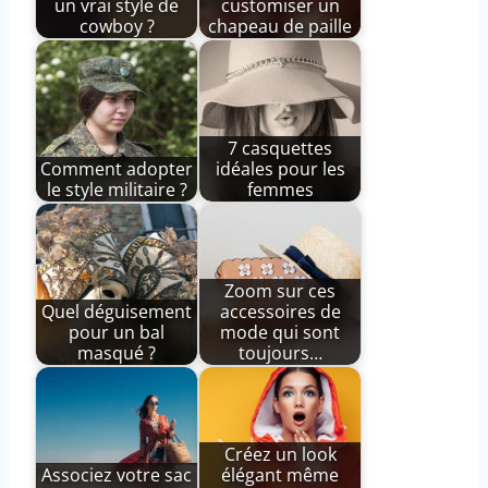
un vrai style de
customiser un
cowboy ?
chapeau de paille
7 casquettes
Comment adopter
idéales pour les
le style militaire ?
femmes
Zoom sur ces
Quel déguisement
accessoires de
pour un bal
mode qui sont
masqué ?
toujours…
Créez un look
Associez votre sac
élégant même