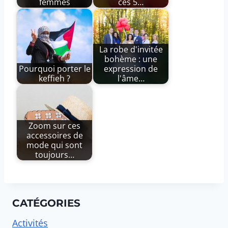
femmes
ces 5…
La robe d'invitée
bohème : une
Pourquoi porter le
expression de
keffieh ?
l'âme…
Zoom sur ces
accessoires de
mode qui sont
toujours…
CATÉGORIES
Activités