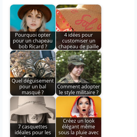
Pourquoi opter
4 idées pour
pour un chapeau
customiser un
bob Ricard ?
chapeau de paille
Quel déguisement
pour un bal
Comment adopter
masqué ?
le style militaire ?
Créez un look
7 casquettes
élégant même
idéales pour les
sous la pluie avec