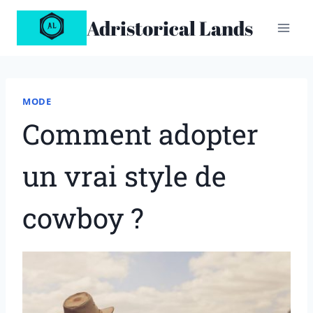
Aller
Adristorical Lands
au
contenu
MODE
Comment adopter
un vrai style de
cowboy ?