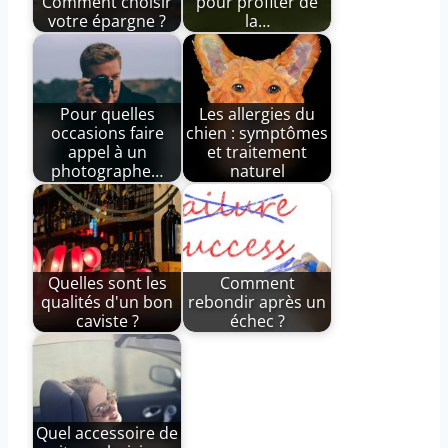
Comment choisir
pour profiter de
votre épargne ?
la…
Pour quelles
Les allergies du
occasions faire
chien : symptômes
appel à un
et traitement
photographe…
naturel
Quelles sont les
Comment
qualités d'un bon
rebondir après un
caviste ?
échec ?
Quel accessoire de