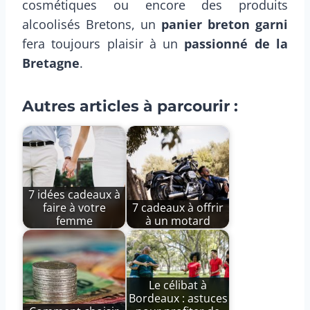
cosmétiques ou encore des produits
alcoolisés Bretons, un
panier breton garni
fera toujours plaisir à un
passionné de la
Bretagne
.
Autres articles à parcourir :
7 idées cadeaux à
faire à votre
7 cadeaux à offrir
femme
à un motard
Le célibat à
Bordeaux : astuces