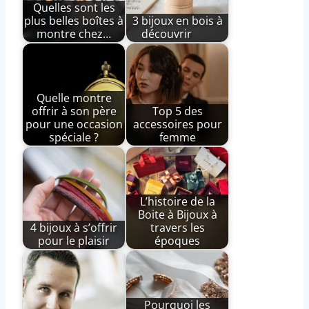
Quelles sont les
plus belles boîtes à
3 bijoux en bois à
montre chez…
découvrir
Quelle montre
offrir à son père
Top 5 des
pour une occasion
accessoires pour
spéciale ?
femme
L’histoire de la
Boite à Bijoux à
4 bijoux à s’offrir
travers les
pour le plaisir
époques
Pourquoi les