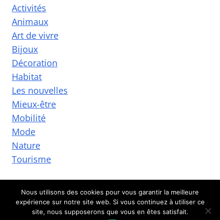
Activités
Animaux
Art de vivre
Bijoux
Décoration
Habitat
Les nouvelles
Mieux-être
Mobilité
Mode
Nature
Tourisme
Nous utilisons des cookies pour vous garantir la meilleure
expérience sur notre site web. Si vous continuez à utiliser ce
© 2026 Adristorical Lands
site, nous supposerons que vous en êtes satisfait.