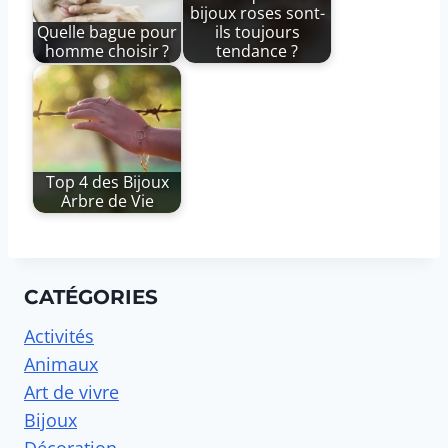
bijoux roses sont-
Quelle bague pour
ils toujours
homme choisir ?
tendance ?
Top 4 des Bijoux
Arbre de Vie
CATÉGORIES
Activités
Animaux
Art de vivre
Bijoux
Décoration