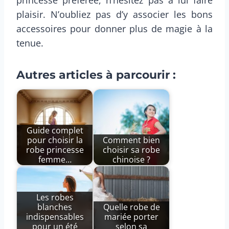
princesse préférée, n’hésitez pas à lui faire
plaisir. N’oubliez pas d’y associer les bons
accessoires pour donner plus de magie à la
tenue.
Autres articles à parcourir :
Guide complet
pour choisir la
Comment bien
robe princesse
choisir sa robe
femme…
chinoise ?
Les robes
blanches
Quelle robe de
indispensables
mariée porter
pour un été
selon sa