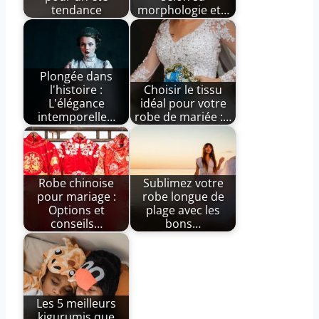
tendance
morphologie et…
Plongée dans
l'histoire :
Choisir le tissu
L'élégance
idéal pour votre
intemporelle…
robe de mariée :…
Robe chinoise
Sublimez votre
pour mariage :
robe longue de
Options et
plage avec les
conseils…
bons…
Les 5 meilleurs
kigurumis que