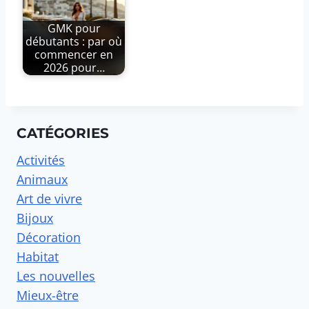
GMK pour
débutants : par où
commencer en
2026 pour…
CATÉGORIES
Activités
Animaux
Art de vivre
Bijoux
Décoration
Habitat
Les nouvelles
Mieux-être