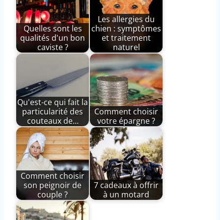
Les allergies du
Quelles sont les
chien : symptômes
qualités d'un bon
et traitement
caviste ?
naturel
Qu'est-ce qui fait la
particularité des
Comment choisir
couteaux de…
votre épargne ?
Comment choisir
son peignoir de
7 cadeaux à offrir
couple ?
à un motard