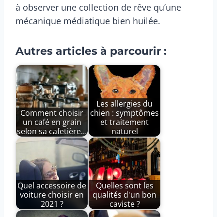
à observer une collection de rêve qu’une
mécanique médiatique bien huilée.
Autres articles à parcourir :
Les allergies du
Comment choisir
chien : symptômes
un café en grain
et traitement
selon sa cafetière…
naturel
Quel accessoire de
Quelles sont les
voiture choisir en
qualités d'un bon
2021 ?
caviste ?