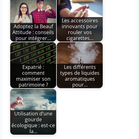
Les accessoires
Adoptez la Beauf
innovants pour
Attitude : conseils
rouler vos
pour intégrer…
cigarettes…
Expatrié :
Les différents
comment
types de liquides
maximiser son
aromatiques
patrimoine ?
pour…
Utilisation d’une
gourde
écologique : est-ce
la…