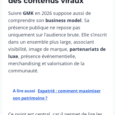
des contenus viraux
Suivre
GMK
en 2026 suppose aussi de
comprendre son
business model
. Sa
présence publique ne repose pas
uniquement sur l’audience brute. Elle s’inscrit
dans un ensemble plus large, associant
visibilité, image de marque,
partenariats de
luxe
, présence événementielle,
merchandising et valorisation de la
communauté.
A lire aussi
Expatrié : comment maximiser
son patrimoine ?
Ce point est central, car il permet de lire les