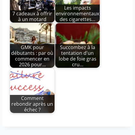
Les impacts
7 cadeaux à offrir
environnementaux
à un motard
des cigarettes…
GMK pour
Succombez à la
débutants : par où
tentation d'un
commencer en
lobe de foie gras
2026 pour…
cru…
Comment
rebondir après un
échec ?