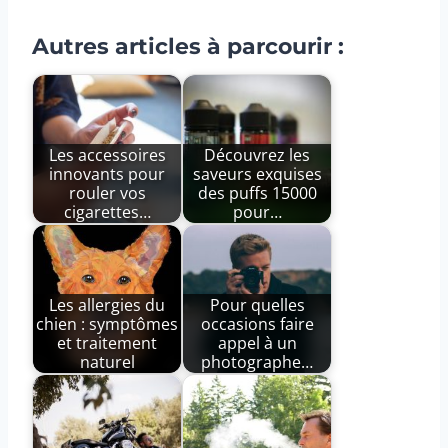
Autres articles à parcourir :
Les accessoires
Découvrez les
innovants pour
saveurs exquises
rouler vos
des puffs 15000
cigarettes…
pour…
Les allergies du
Pour quelles
chien : symptômes
occasions faire
et traitement
appel à un
naturel
photographe…