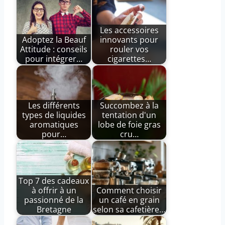
Les accessoires
Adoptez la Beauf
innovants pour
Attitude : conseils
rouler vos
pour intégrer…
cigarettes…
Les différents
Succombez à la
types de liquides
tentation d'un
aromatiques
lobe de foie gras
pour…
cru…
Top 7 des cadeaux
à offrir à un
Comment choisir
passionné de la
un café en grain
Bretagne
selon sa cafetière…