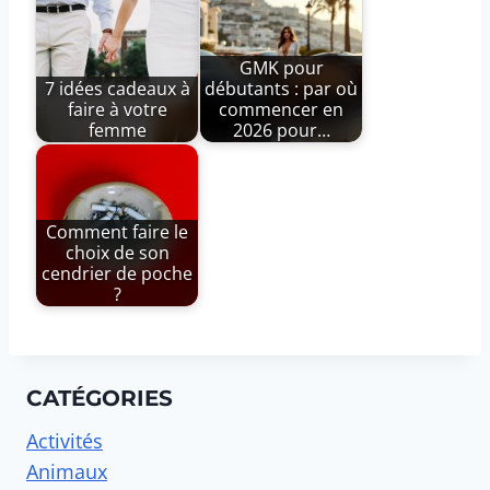
GMK pour
7 idées cadeaux à
débutants : par où
faire à votre
commencer en
femme
2026 pour…
Comment faire le
choix de son
cendrier de poche
?
CATÉGORIES
Activités
Animaux