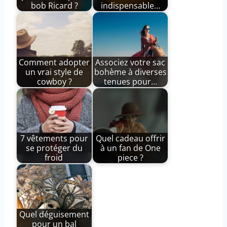
bob Ricard ?
indispensable…
Comment adopter
Associez votre sac
un vrai style de
bohème à diverses
cowboy ?
tenues pour…
7 vêtements pour
Quel cadeau offrir
se protéger du
à un fan de One
froid
piece ?
Quel déguisement
pour un bal