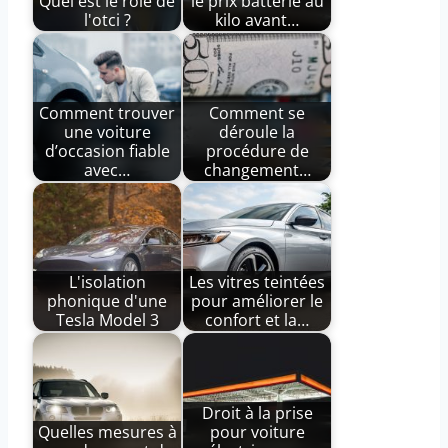
Quel est le rôle de
le prix batterie au
l'otci ?
kilo avant…
Comment trouver
Comment se
une voiture
déroule la
d’occasion fiable
procédure de
avec…
changement…
L'isolation
Les vitres teintées
phonique d'une
pour améliorer le
Tesla Model 3
confort et la…
Droit à la prise
Quelles mesures à
pour voiture