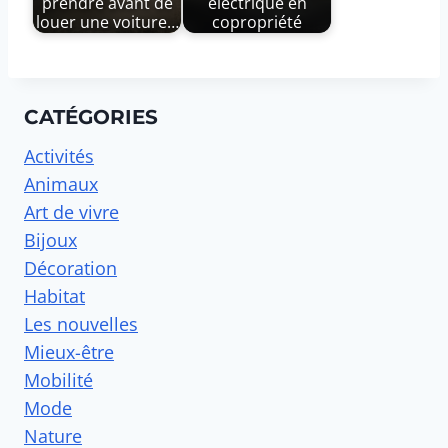
prendre avant de
électrique en
louer une voiture…
copropriété
CATÉGORIES
Activités
Animaux
Art de vivre
Bijoux
Décoration
Habitat
Les nouvelles
Mieux-être
Mobilité
Mode
Nature