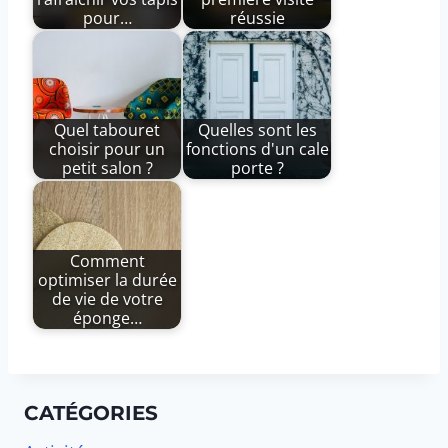
pour…
réussie
Quel tabouret
Quelles sont les
choisir pour un
fonctions d'un cale
petit salon ?
porte ?
Comment
optimiser la durée
de vie de votre
éponge…
CATÉGORIES