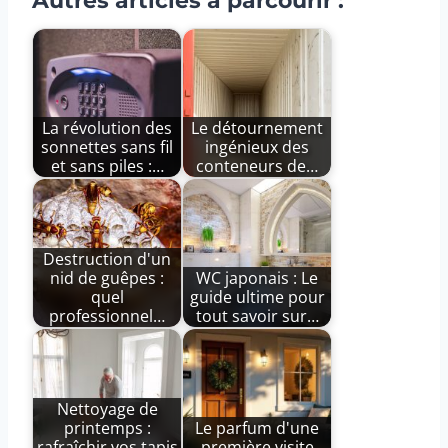
Autres articles à parcourir :
La révolution des
Le détournement
sonnettes sans fil
ingénieux des
et sans piles :…
conteneurs de…
Destruction d'un
nid de guêpes :
WC japonais : Le
quel
guide ultime pour
professionnel…
tout savoir sur…
Nettoyage de
printemps :
Le parfum d'une
rafraîchir vos tapis
première visite