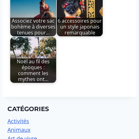
Associez votre sac
6 accessoires pour
bohème à diverses
un style japonais
tenues pour…
remarquable
Noël au fil des
époques :
comment les
mythes ont…
CATÉGORIES
Activités
Animaux
Art de vivre