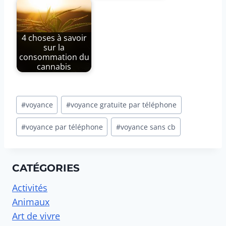
4 choses à savoir
sur la
consommation du
cannabis
Étiquettes
#
voyance
#
voyance gratuite par téléphone
de
la
#
voyance par téléphone
#
voyance sans cb
publication :
CATÉGORIES
Activités
Animaux
Art de vivre