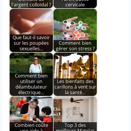
l'argent colloïdal ?
cervicale
Que faut-il savoir
sur les poupées
Comment bien
sexuelles…
gérer son stress ?
Comment bien
utiliser un
Les bienfaits des
déambulateur
carillons à vent sur
électrique…
la santé…
Combien coûte
Top 3 des
une aide à
meilleurs Matelas