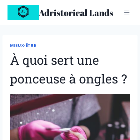
Aller
Adristorical Lands
au
contenu
MIEUX-ÊTRE
À quoi sert une
ponceuse à ongles ?