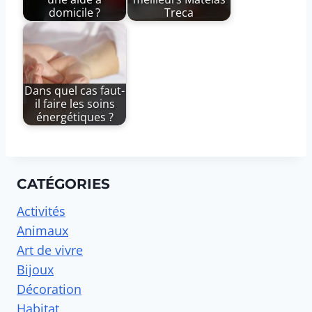
domicile ?
Treca
Dans quel cas faut-
il faire les soins
énergétiques ?
CATÉGORIES
Activités
Animaux
Art de vivre
Bijoux
Décoration
Habitat