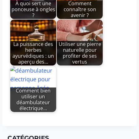
À quoi sert une
Comment
ponceuse à ongles
connaître son
?
avenir ?
La puissance des
Utiliser une pierre
herbes
naturelle pour
ayurvédiques : un
profiter de ses
aperçu des…
vertus
Comment bien
utiliser un
déambulateur
électrique…
CATÉGORIES