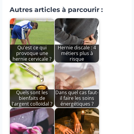
Autres articles à parcourir :
Qu'est ce qui
Hernie discale : 4
provoque une
métiers plus à
hernie cervicale ?
risque
Quels sont les
Dans quel cas faut-
bienfaits de
il faire les soins
l'argent colloïdal ?
énergétiques ?